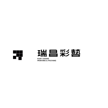
專業印刷諮詢
溶劑檢測
包裝材質控管
色彩校正