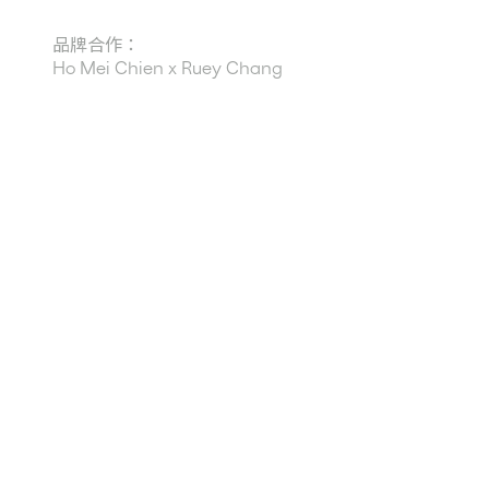
品牌合作：
Ho Mei Chien x Ruey Chang